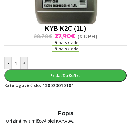
KYB K2C (1L)
27,90
€
28,70
€
(s DPH)
9 na sklade
9 na sklade
-
+
Pridať Do Košíka
Katalógové číslo:
130020010101
Popis
Originálny tlmičový olej KAYABA.