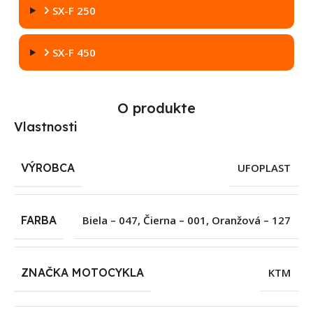
SX-F 250
SX-F 450
O produkte
Vlastnosti
VÝROBCA
UFOPLAST
FARBA
Biela – 047
,
Čierna – 001
,
Oranžová – 127
ZNAČKA MOTOCYKLA
KTM