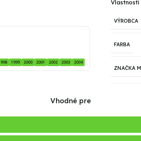
Vlastnosti
VÝROBCA
FARBA
1998
1999
2000
2001
2002
2003
2004
ZNAČKA 
Vhodné pre