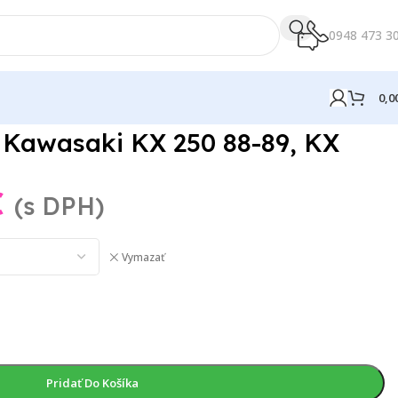
0948 473 3
0,0
88-89, KX 500 88-04
 Kawasaki KX 250 88-89, KX
€
(s DPH)
Vymazať
Pridať Do Košíka