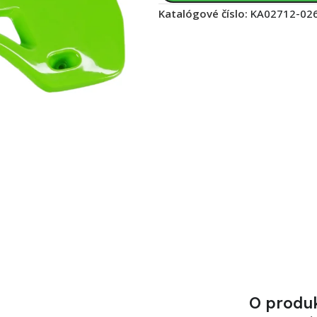
Katalógové číslo:
KA02712-02
O produ