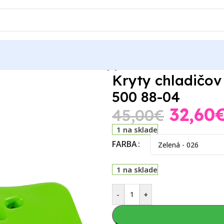
X 500
Kawasaki KX 500 1991
Kryty chladičov Kawasaki KX 250 
Kryty chladičov
500 88-04
32,60
45,00
€
1 na sklade
FARBA
1 na sklade
-
+