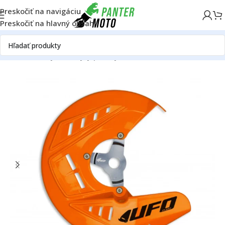
Preskočiť na navigáciu
Preskočiť na hlavný obsah
Domov
Plasty KTM
Kryty predných kotúčov KTM