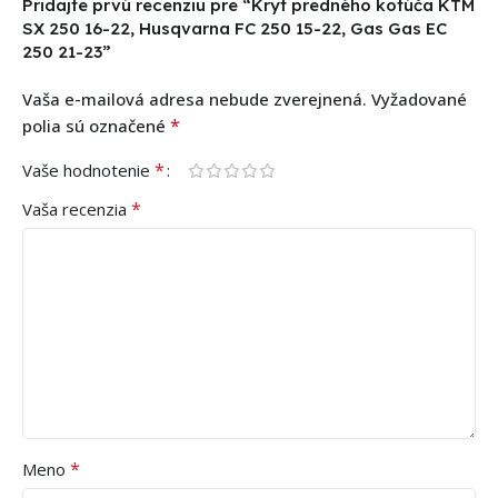
Pridajte prvú recenziu pre “Kryt predného kotúča KTM
SX 250 16-22, Husqvarna FC 250 15-22, Gas Gas EC
250 21-23”
Vaša e-mailová adresa nebude zverejnená.
Vyžadované
*
polia sú označené
*
Vaše hodnotenie
*
Vaša recenzia
*
Meno