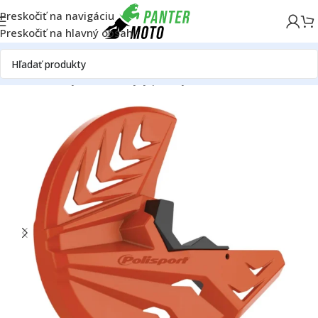
Preskočiť na navigáciu
Preskočiť na hlavný obsah
Domov
Plasty Gas Gas
Kryty predných kotúčov Gas Gas