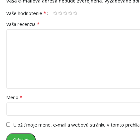
Vaša e-mailová adresa nebude zverejnená.
Vyžadované pol
*
Vaše hodnotenie
*
Vaša recenzia
*
Meno
Uložiť moje meno, e-mail a webovú stránku v tomto prehli