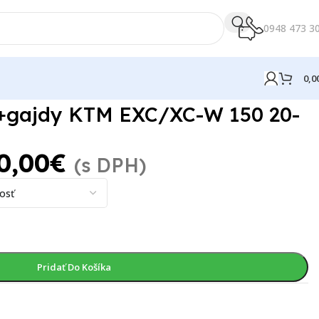
0948 473 3
0,0
+gajdy KTM EXC/XC-W 150 20-
0,00
€
(s DPH)
Pridať Do Košíka