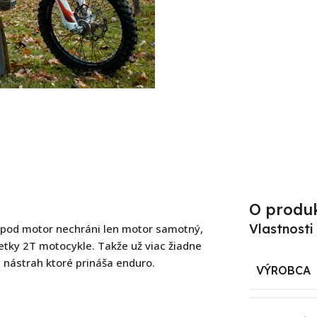
O produ
Vlastnosti
 pod motor nechráni len motor samotný,
šetky 2T motocykle. Takže už viac žiadne
 nástrah ktoré prináša enduro.
VÝROBCA