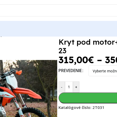
dy KTM EXC/XC-W 150 20-23
Kryt pod motor
23
315,00
€
–
35
PREVEDENIE
-
+
Katalógové číslo:
2T031