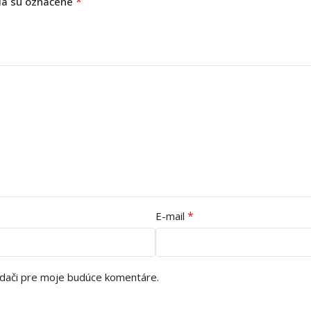
*
ia sú označené
*
E-mail
adači pre moje budúce komentáre.