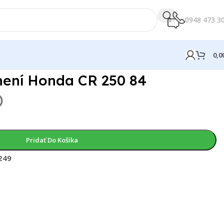
0948 473 3
0,0
CR 250 84
není Honda CR 250 84
)
Pridať Do Košíka
249