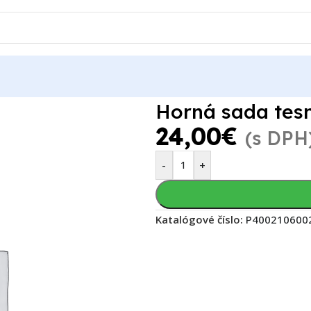
Honda CR 250 1984
Motor
Tesnenia
Horná sada tesnení Honda 
Horná sada tes
24,00
€
(s DPH
-
+
Katalógové číslo:
P400210600