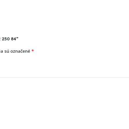
R 250 84”
*
ia sú označené