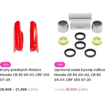
Výber Možností
Výber Možností
-25%
-20%
Kryty predných tlmičov
Opravná sada kyvnej vidlice
Honda CR 85 03-07, CRF 150
Honda CR 80 00-02, CR 85
07-25
03-07, CRF 150 07-25
20,90
€
–
21,90
€
49,90
€
62,00
€
(s DPH)
(s DPH)
Výber Možností
Pridať Do Košíka