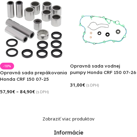
Opravná sada vodnej
-18%
pumpy Honda CRF 150 07-26
Opravná sada prepákovania
Honda CRF 150 07-25
31,00
€
(s DPH)
57,90
€
–
84,90
€
(s DPH)
Pridať Do Košíka
Výber Možností
Zobraziť viac produktov
Informácie