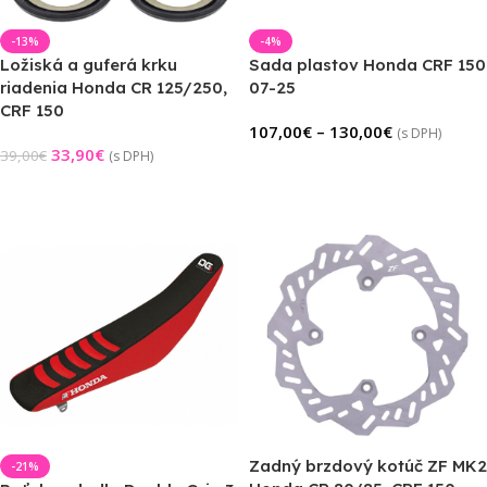
-13%
-4%
Ložiská a guferá krku
Sada plastov Honda CRF 150
riadenia Honda CR 125/250,
07-25
CRF 150
107,00
€
–
130,00
€
(s DPH)
33,90
€
39,00
€
(s DPH)
Výber Možností
Pridať Do Košíka
Zadný brzdový kotúč ZF MK2
-21%