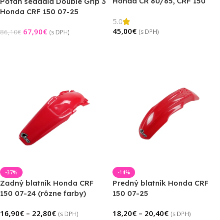
Honda CR 80/85, CRF 150
Poťah sedadla Double Grip 3
Honda CRF 150 07-25
5.0
45,00
€
67,90
€
86,10
€
(s DPH)
(s DPH)
Pridať Do Košíka
Pridať Do Košíka
-37%
-14%
Zadný blatník Honda CRF
Predný blatník Honda CRF
150 07-24 (rôzne farby)
150 07-25
16,90
€
–
22,80
€
18,20
€
–
20,40
€
(s DPH)
(s DPH)