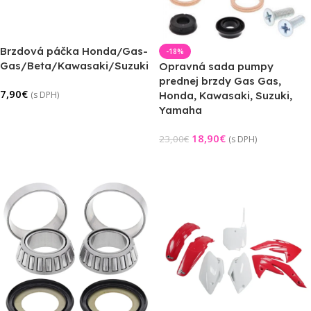
Brzdová páčka Honda/Gas-
-18%
Gas/Beta/Kawasaki/Suzuki
Opravná sada pumpy
prednej brzdy Gas Gas,
7,90
€
(s DPH)
Honda, Kawasaki, Suzuki,
Yamaha
Pridať Do Košíka
18,90
€
23,00
€
(s DPH)
Pridať Do Košíka