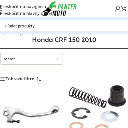
Preskočiť na navigáciu
Preskočiť na hlavný obsah
ely
Katalóg motoriek
Honda
Honda CRF 150
Honda CRF 150 2010
Honda CRF 150 2010
Motor
Zobraziť filtre