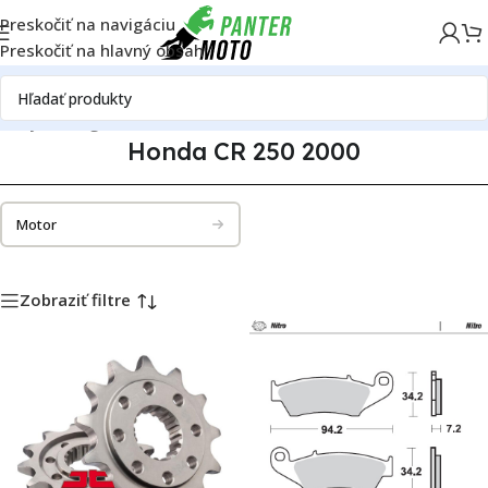
Preskočiť na navigáciu
Preskočiť na hlavný obsah
diely
Katalóg motoriek
Honda
Honda CR 250
Honda CR 250 2000
Honda CR 250 2000
Motor
Zobraziť filtre