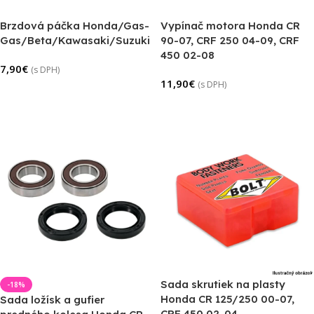
Brzdová páčka Honda/Gas-
Vypínač motora Honda CR
Gas/Beta/Kawasaki/Suzuki
90-07, CRF 250 04-09, CRF
450 02-08
7,90
€
(s DPH)
11,90
€
(s DPH)
Pridať Do Košíka
Pridať Do Košíka
Sada skrutiek na plasty
-18%
Honda CR 125/250 00-07,
Sada ložísk a gufier
CRF 450 02-04