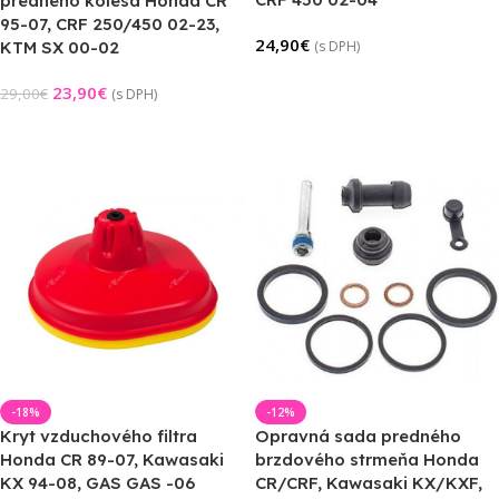
predného kolesa Honda CR
95-07, CRF 250/450 02-23,
24,90
€
KTM SX 00-02
(s DPH)
Pridať Do Košíka
23,90
€
29,00
€
(s DPH)
Pridať Do Košíka
-18%
-12%
Kryt vzduchového filtra
Opravná sada predného
Honda CR 89-07, Kawasaki
brzdového strmeňa Honda
KX 94-08, GAS GAS -06
CR/CRF, Kawasaki KX/KXF,