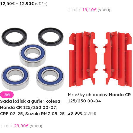
12,50
€
–
12,90
€
(s DPH)
19,10
€
23,00
€
(s DPH)
Výber Možností
Pridať Do Košíka
Mriežky chladičov Honda CR
-20%
125/250 00-04
Sada ložísk a gufier kolesa
Honda CR 125/250 00-07,
29,90
€
CRF 02-25, Suzuki RMZ 05-25
(s DPH)
Výber Možností
23,90
€
30,00
€
(s DPH)