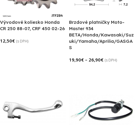
Vývodové koliesko Honda
Brzdové platničky Moto-
CR 250 88-07, CRF 450 02-26
Master 934
BETA/Honda/Kawasaki/Suz
12,50
€
uki/Yamaha/Aprilia/GASGA
(s DPH)
S
Výber Možností
19,90
€
–
26,90
€
(s DPH)
Výber Možností