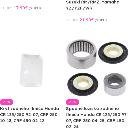
Suzuki RM/RMZ, Yamaha
17,90
€
21,90
€
YZ/YZF/WRF
(s DPH)
Pridať Do Košíka
21,90
€
25,00
€
(s DPH)
Pridať Do Košíka
-17%
-17%
Kryt zadného tlmiča Honda
Spodné ložisko zadného
CR 125/250 92-07, CRF 250
tlmiča Honda CR 125/250 97-
10-13, CRF 450 02-12
07, CRF 250 04-25, CRF 450
02-24