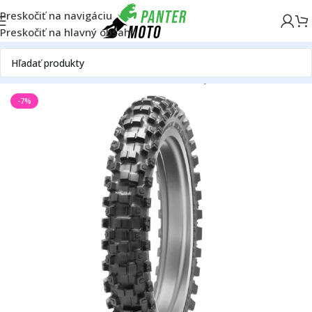
Preskočiť na navigáciu
Preskočiť na hlavný obsah
Domov
OFF ROAD
Rám
Kolesá
Pneumatiky
-7%