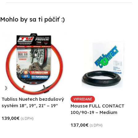
Mohlo by sa ti páčiť :)
Tubliss Nuetech bezdušový
VYPREDANÉ
systém 18″, 19″, 21″ – 19″
Mousse FULL CONTACT
100/90-19 – Medium
139,00
€
(s DPH)
137,00
€
(s DPH)
Pridať Do Košíka
Viac Info