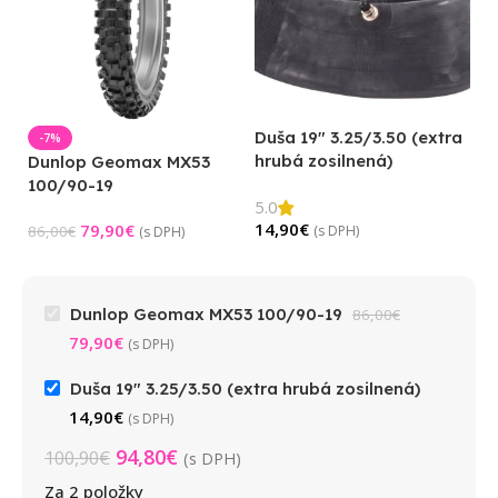
Duša 19″ 3.25/3.50 (extra
-7%
hrubá zosilnená)
Dunlop Geomax MX53
100/90-19
5.0
14,90
€
79,90
€
86,00
€
(s DPH)
(s DPH)
Dunlop Geomax MX53 100/90-19
86,00
€
79,90
€
(s DPH)
Duša 19" 3.25/3.50 (extra hrubá zosilnená)
14,90
€
(s DPH)
94,80
€
100,90
€
(s DPH)
Za 2 položky