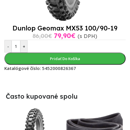
Dunlop Geomax MX53 100/90-19
79,90
€
86,00
€
(s DPH)
-
+
Pridať Do Košíka
Katalógové číslo:
5452000826367
Často kupované spolu