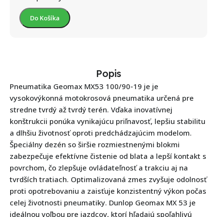
Do Košíka
Popis
Pneumatika Geomax MX53 100/90-19 je je
vysokovýkonná motokrosová pneumatika určená pre
stredne tvrdý až tvrdý terén. Vďaka inovatívnej
konštrukcii ponúka vynikajúcu priľnavosť, lepšiu stabilitu
a dlhšiu životnosť oproti predchádzajúcim modelom.
Špeciálny dezén so širšie rozmiestnenými blokmi
zabezpečuje efektívne čistenie od blata a lepší kontakt s
povrchom, čo zlepšuje ovládateľnosť a trakciu aj na
tvrdších tratiach. Optimalizovaná zmes zvyšuje odolnosť
proti opotrebovaniu a zaisťuje konzistentný výkon počas
celej životnosti pneumatiky. Dunlop Geomax MX 53 je
ideálnou voľbou pre jazdcov, ktorí hľadajú spoľahlivú