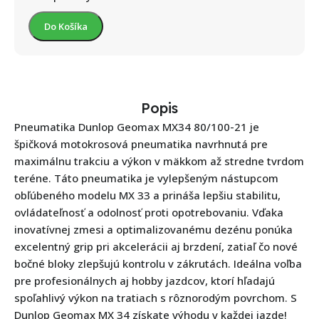
Do Košíka
Popis
Pneumatika Dunlop Geomax MX34 80/100-21 je
špičková motokrosová pneumatika navrhnutá pre
maximálnu trakciu a výkon v mäkkom až stredne tvrdom
teréne. Táto pneumatika je vylepšeným nástupcom
obľúbeného modelu MX 33 a prináša lepšiu stabilitu,
ovládateľnosť a odolnosť proti opotrebovaniu. Vďaka
inovatívnej zmesi a optimalizovanému dezénu ponúka
excelentný grip pri akcelerácii aj brzdení, zatiaľ čo nové
bočné bloky zlepšujú kontrolu v zákrutách. Ideálna voľba
pre profesionálnych aj hobby jazdcov, ktorí hľadajú
spoľahlivý výkon na tratiach s rôznorodým povrchom. S
Dunlop Geomax MX 34 získate výhodu v každej jazde!