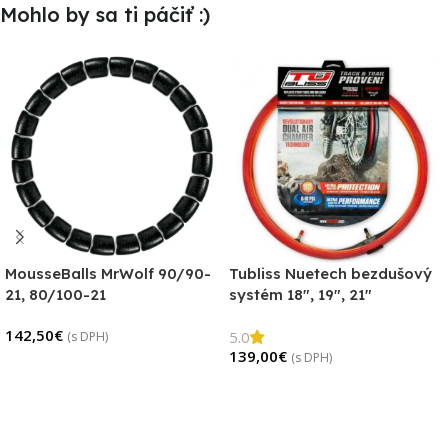
Mohlo by sa ti páčiť :)
MousseBalls MrWolf 90/90-
Tubliss Nuetech bezdušový
21, 80/100-21
systém 18″, 19″, 21″
142,50
€
5.0
(s DPH)
139,00
€
(s DPH)
Pridať Do Košíka
Výber Možností