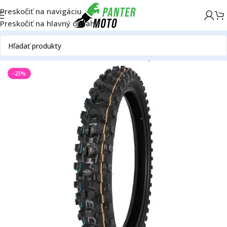
Preskočiť na navigáciu
Preskočiť na hlavný obsah
Domov
OFF ROAD
Rám
Kolesá
Pneumatiky
-23%