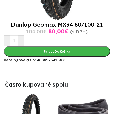
Dunlop Geomax MX34 80/100-21
80,00
€
104,00
€
(s DPH)
-
+
Pridať Do Košíka
Katalógové číslo:
4038526415875
Často kupované spolu