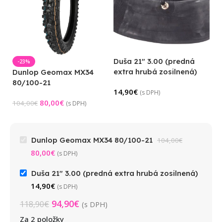
Duša 21″ 3.00 (predná
-23%
extra hrubá zosilnená)
Dunlop Geomax MX34
80/100-21
14,90
€
(s DPH)
80,00
€
104,00
€
(s DPH)
Dunlop Geomax MX34 80/100-21
104,00
€
80,00
€
(s DPH)
Duša 21" 3.00 (predná extra hrubá zosilnená)
14,90
€
(s DPH)
94,90
€
118,90
€
(s DPH)
Za 2 položky