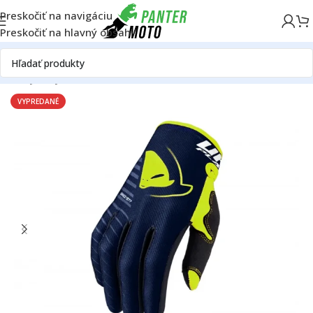
Preskočiť na navigáciu
Preskočiť na hlavný obsah
ie a výstroj - OFF ROAD
Detské MX oblečenie
Detské rukavice
VYPREDANÉ