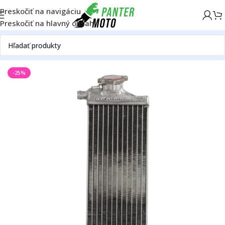
Preskočiť na navigáciu
Preskočiť na hlavný obsah
Domov
OFF ROAD
Motor
Chladič
Chladiče
-25%