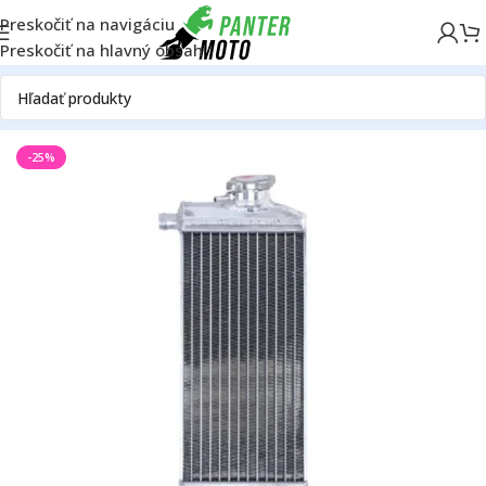
Preskočiť na navigáciu
Preskočiť na hlavný obsah
Domov
OFF ROAD
Motor
Chladič
Chladiče
-25%