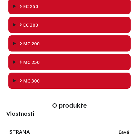
EC 250
EC 300
MC 200
MC 250
MC 300
O produkte
Vlastnosti
STRANA
Ľavá