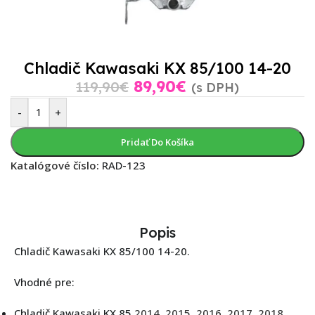
Chladič Kawasaki KX 85/100 14-20
89,90
€
119,90
€
(s DPH)
-
+
Pridať Do Košíka
Katalógové číslo:
RAD-123
Popis
Chladič Kawasaki KX 85/100 14-20.
Vhodné pre:
Chladič Kawasaki KX 85
2014
,
2015
,
2016
,
2017
,
2018
,