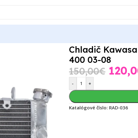
F 400 03-06, Suzuki LTZ 400 03-08
Chladič Kawasak
400 03-08
120,0
150,00
€
-
+
Katalógové číslo:
RAD-036