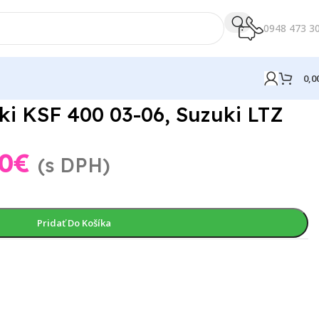
0948 473 3
0,0
i KSF 400 03-06, Suzuki LTZ
0
€
(s DPH)
Pridať Do Košíka