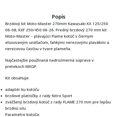
Popis
Brzdový kit Moto-Master 270mm Kawasaki KX 125/250
06-08, KXF 250/450 06-26. Predný brzdový 270 mm kit
Moto-Master – plávajúci Flame kotúč s čiernym
eloxovaným unášačom, ľahkými nerezovými plavákmi a
nerezovou časťou v tvare plameňa.
Najčastejšie používaná nadrozmerná súprava v
pretekoch MXGP.
Kit obsahuje:
adaptér ku kotúču
brzdové platničky z rady Nitro Sport
zväčšený brzdový kotúč z rady FLAME 270 mm pre lepšiu
brzdnú silu
Parametre kotúča: