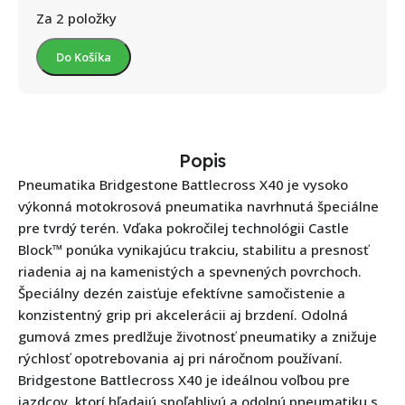
Za 2 položky
Do Košíka
Popis
Pneumatika Bridgestone Battlecross X40 je vysoko
výkonná motokrosová pneumatika navrhnutá špeciálne
pre tvrdý terén. Vďaka pokročilej technológii Castle
Block™ ponúka vynikajúcu trakciu, stabilitu a presnosť
riadenia aj na kamenistých a spevnených povrchoch.
Špeciálny dezén zaisťuje efektívne samočistenie a
konzistentný grip pri akcelerácii aj brzdení. Odolná
gumová zmes predlžuje životnosť pneumatiky a znižuje
rýchlosť opotrebovania aj pri náročnom používaní.
Bridgestone Battlecross X40 je ideálnou voľbou pre
jazdcov, ktorí hľadajú spoľahlivú a odolnú pneumatiku s