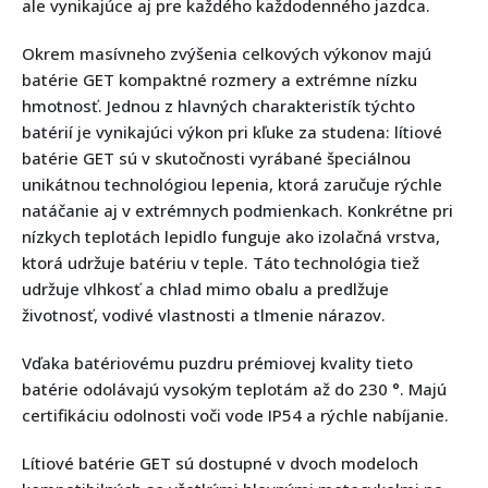
ale vynikajúce aj pre každého každodenného jazdca.
Okrem masívneho zvýšenia celkových výkonov majú
batérie GET kompaktné rozmery a extrémne nízku
hmotnosť. Jednou z hlavných charakteristík týchto
batérií je vynikajúci výkon pri kľuke za studena: lítiové
batérie GET sú v skutočnosti vyrábané špeciálnou
unikátnou technológiou lepenia, ktorá zaručuje rýchle
natáčanie aj v extrémnych podmienkach. Konkrétne pri
nízkych teplotách lepidlo funguje ako izolačná vrstva,
ktorá udržuje batériu v teple. Táto technológia tiež
udržuje vlhkosť a chlad mimo obalu a predlžuje
životnosť, vodivé vlastnosti a tlmenie nárazov.
Vďaka batériovému puzdru prémiovej kvality tieto
batérie odolávajú vysokým teplotám až do 230 °. Majú
certifikáciu odolnosti voči vode IP54 a rýchle nabíjanie.
Lítiové batérie GET sú dostupné v dvoch modeloch