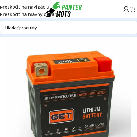
Preskočiť na navigáciu
Preskočiť na hlavný obsah
Domov
OFF ROAD
Ostatné - OFF ROAD
Elektrodiely
Batérie