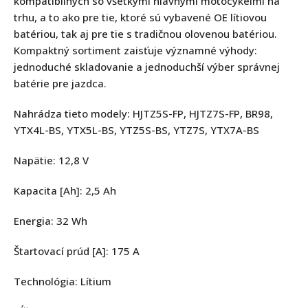
kompatibilných so všetkými hlavnými motocykelmi na
trhu, a to ako pre tie, ktoré sú vybavené OE lítiovou
batériou, tak aj pre tie s tradičnou olovenou batériou.
Kompaktný sortiment zaisťuje významné výhody:
jednoduché skladovanie a jednoduchší výber správnej
batérie pre jazdca.
Nahrádza tieto modely: HJTZ5S-FP, HJTZ7S-FP, BR98,
YTX4L-BS, YTX5L-BS, YTZ5S-BS, YTZ7S, YTX7A-BS
Napätie: 12,8 V
Kapacita [Ah]: 2,5 Ah
Energia: 32 Wh
Štartovací prúd [A]: 175 A
Technológia: Lítium