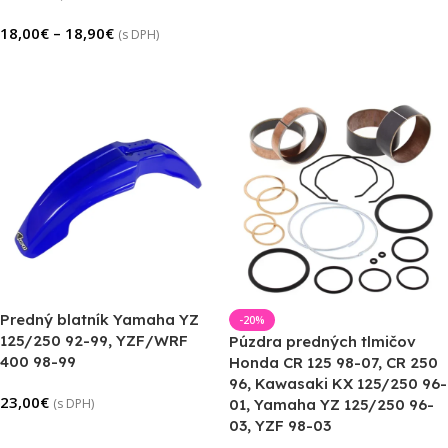
18,00
€
–
18,90
€
(s DPH)
Výber Možností
Predný blatník Yamaha YZ
-20%
125/250 92-99, YZF/WRF
Púzdra predných tlmičov
400 98-99
Honda CR 125 98-07, CR 250
96, Kawasaki KX 125/250 96-
23,00
€
(s DPH)
01, Yamaha YZ 125/250 96-
03, YZF 98-03
Výber Možností