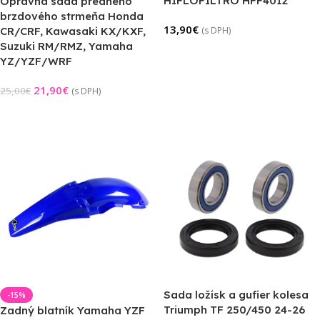
HIFLOFILTRO HFF4012
Opravná sada predného
brzdového strmeňa Honda
13,90
€
CR/CRF, Kawasaki KX/KXF,
(s DPH)
Suzuki RM/RMZ, Yamaha
Pridať Do Košíka
YZ/YZF/WRF
21,90
€
25,00
€
(s DPH)
Pridať Do Košíka
Sada ložísk a gufier kolesa
-15%
Triumph TF 250/450 24-26
Zadný blatník Yamaha YZF