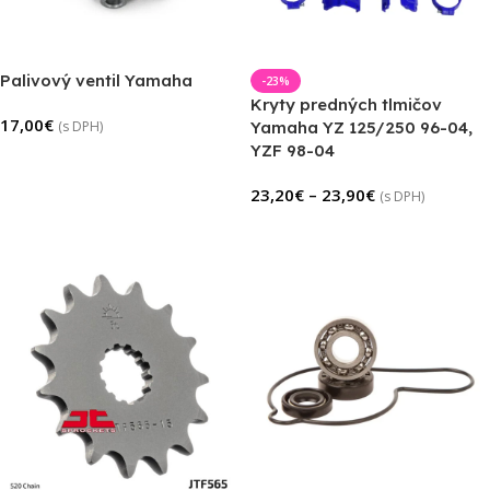
Palivový ventil Yamaha
-23%
Kryty predných tlmičov
17,00
€
(s DPH)
Yamaha YZ 125/250 96-04,
YZF 98-04
Pridať Do Košíka
23,20
€
–
23,90
€
(s DPH)
Výber Možností