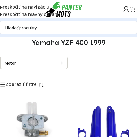
Preskočiť na navigáciu
Preskočiť na hlavný obsah
atalóg motoriek
Yamaha
Yamaha YZF 400
Yamaha YZF 400 1999
Yamaha YZF 400 1999
Motor
Zobraziť filtre