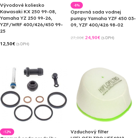
Vývodové koliesko
-8%
Kawasaki KX 250 99-08,
Opravná sada vodnej
Yamaha YZ 250 99-26,
pumpy Yamaha YZF 450 03-
YZF/WRF 400/426/450 99-
09, YZF 400/426 98-02
25
24,90
€
27,00
€
(s DPH)
12,50
€
(s DPH)
Pridať Do Košíka
Výber Možností
Vzduchový filter
-12%