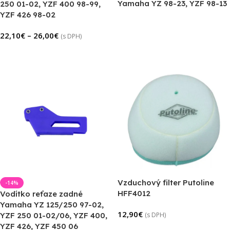
Yamaha YZ 98-23, YZF 98-13
250 01-02, YZF 400 98-99,
YZF 426 98-02
Výber Možností
22,10
€
–
26,00
€
(s DPH)
Výber Možností
Vzduchový filter Putoline
-14%
HFF4012
Vodítko reťaze zadné
Yamaha YZ 125/250 97-02,
12,90
€
YZF 250 01-02/06, YZF 400,
(s DPH)
YZF 426, YZF 450 06
Pridať Do Košíka