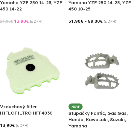
Yamaha YZF 250 14-23, YZF
Yamaha YZF 250 14-25, YZF
450 14-22
450 10-25
13,90
€
51,90
€
–
89,00
€
21,90
€
(s DPH)
(s DPH)
Pridať Do Košíka
Výber Možností
Vzduchový filter
NOVÉ
HIFLOFILTRO HFF4030
Stupačky Fantic, Gas Gas,
Honda, Kawasaki, Suzuki,
13,90
€
(s DPH)
Yamaha
Pridať Do Košíka