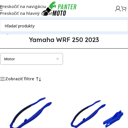
Preskočiť na navigáciu
Preskočiť na hlavný obsah
alóg motoriek
Yamaha
Yamaha WRF 250
Yamaha WRF 250 2023
Yamaha WRF 250 2023
Motor
Zobraziť filtre