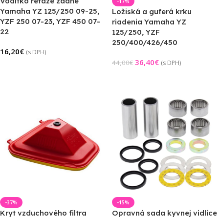
Vodítko reťaze zadné
-17%
Yamaha YZ 125/250 09-25,
Ložiská a guferá krku
YZF 250 07-23, YZF 450 07-
riadenia Yamaha YZ
22
125/250, YZF
250/400/426/450
16,20
€
(s DPH)
36,40
€
44,00
€
(s DPH)
Výber Možností
Pridať Do Košíka
-37%
-15%
Kryt vzduchového filtra
Opravná sada kyvnej vidlice