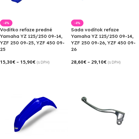
-4%
-4%
Vodítko reťaze predné
Sada vodítok reťaze
Yamaha YZ 125/250 09-14,
Yamaha YZ 125/250 09-14,
YZF 250 09-25, YZF 450 09-
YZF 250 09-26, YZF 450 09-
25
26
15,30
€
–
15,90
€
28,60
€
–
29,10
€
(s DPH)
(s DPH)
Výber Možností
Výber Možností