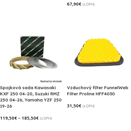
67,90
€
(s DPH)
Pridať Do Košíka
Spojková sada Kawasaki
Vzduchový filter FunnelWeb
KXF 250 04-20, Suzuki RMZ
Filter Proline HFF4030
250 04-26, Yamaha YZF 250
31,50
€
19-26
(s DPH)
Pridať Do Košíka
119,50
€
–
185,50
€
(s DPH)
Výber Možností