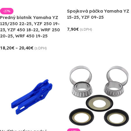
Spojková páčka Yamaha YZ
-27%
15-25, YZF 09-25
Predný blatník Yamaha YZ
125/250 22-25, YZF 250 19-
7,90
€
23, YZF 450 18-22, WRF 250
(s DPH)
20-25, WRF 450 19-25
Pridať Do Košíka
18,20
€
–
20,40
€
(s DPH)
Výber Možností