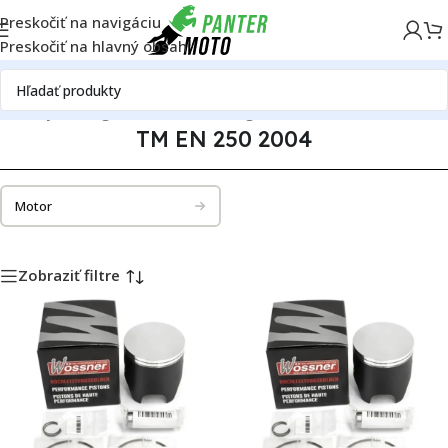
Preskočiť na navigáciu
Preskočiť na hlavný obsah
né diely
Katalóg motoriek
TM Racing
TM EN 250
TM EN 250 2004
TM EN 250 2004
Motor
Zobraziť filtre