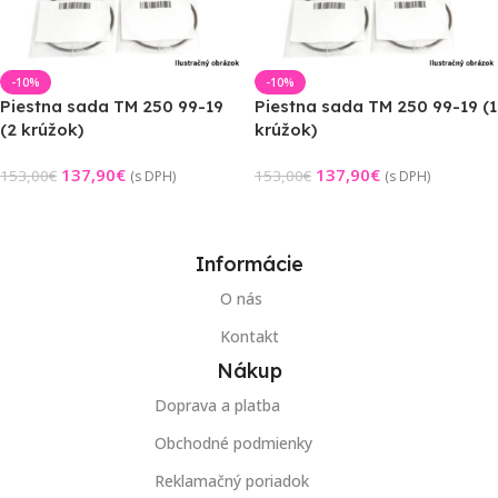
-10%
-10%
Piestna sada TM 250 99-19
Piestna sada TM 250 99-19 (1
(2 krúžok)
krúžok)
137,90
€
137,90
€
153,00
€
153,00
€
(s DPH)
(s DPH)
Výber Možností
Výber Možností
Informácie
O nás
Kontakt
Nákup
Doprava a platba
Obchodné podmienky
Reklamačný poriadok