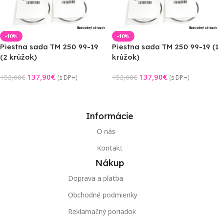
-10%
-10%
Piestna sada TM 250 99-19
Piestna sada TM 250 99-19 (1
(2 krúžok)
krúžok)
137,90
€
137,90
€
153,00
€
153,00
€
(s DPH)
(s DPH)
Výber Možností
Výber Možností
Informácie
O nás
Kontakt
Nákup
Doprava a platba
Obchodné podmienky
Reklamačný poriadok