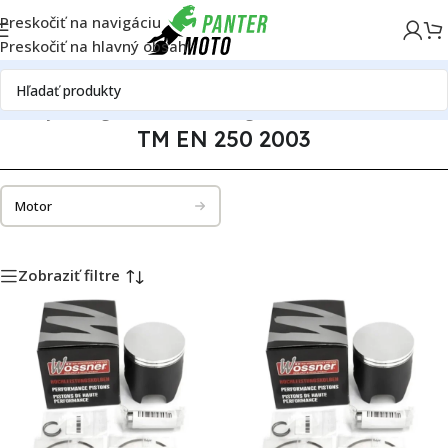
Preskočiť na navigáciu
Preskočiť na hlavný obsah
né diely
Katalóg motoriek
TM Racing
TM EN 250
TM EN 250 2003
TM EN 250 2003
Motor
Zobraziť filtre