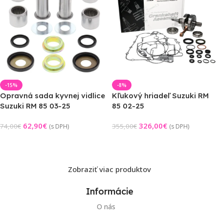
-15%
-8%
Opravná sada kyvnej vidlice
Kľukový hriadeľ Suzuki RM
Suzuki RM 85 03-25
85 02-25
62,90
€
326,00
€
74,00
€
355,00
€
(s DPH)
(s DPH)
Pridať Do Košíka
Pridať Do Košíka
Zobraziť viac produktov
Informácie
O nás