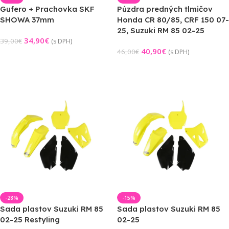
Gufero + Prachovka SKF
Púzdra predných tlmičov
SHOWA 37mm
Honda CR 80/85, CRF 150 07-
25, Suzuki RM 85 02-25
34,90
€
39,00
€
(s DPH)
40,90
€
46,00
€
(s DPH)
Pridať Do Košíka
Pridať Do Košíka
-28%
-15%
Sada plastov Suzuki RM 85
Sada plastov Suzuki RM 85
02-25 Restyling
02-25