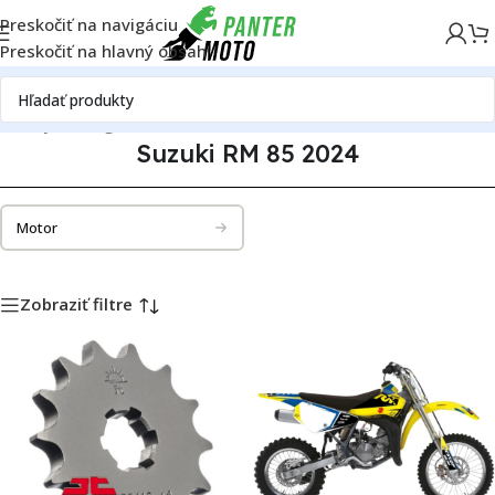
Preskočiť na navigáciu
Preskočiť na hlavný obsah
é diely
Katalóg motoriek
Suzuki
Suzuki RM 85
Suzuki RM 85 2024
Suzuki RM 85 2024
Motor
Zobraziť filtre