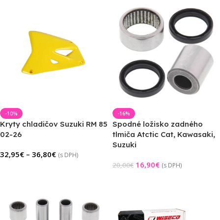
-10%
-16%
Kryty chladičov Suzuki RM 85
Spodné ložisko zadného
02-26
tlmiča Atctic Cat, Kawasaki,
Suzuki
32,95
€
–
36,80
€
(s DPH)
16,90
€
20,00
€
(s DPH)
Výber Možností
Pridať Do Košíka