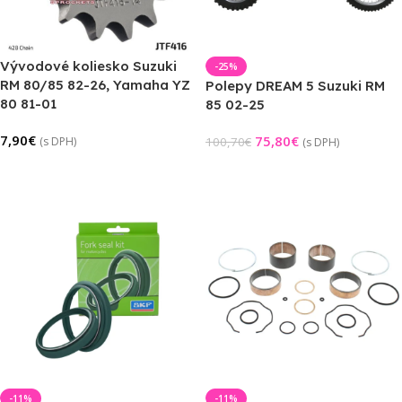
Vývodové koliesko Suzuki
-25%
RM 80/85 82-26, Yamaha YZ
Polepy DREAM 5 Suzuki RM
80 81-01
85 02-25
7,90
€
75,80
€
(s DPH)
100,70
€
(s DPH)
Výber Možností
Pridať Do Košíka
-11%
-11%