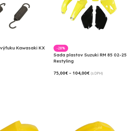
 výfuku Kawasaki KX
-28%
Sada plastov Suzuki RM 85 02-25
Restyling
75,00
€
–
104,00
€
(s DPH)