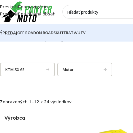
Preskočiť na navigáciu
Preskočiť na hlavný obsah
ÝPREDAJ
OFF ROAD
ON ROAD
SKÚTER
ATV/UTV
Domov
Náhradné diely
Katalóg motoriek
Suzuki
Suzuki RM 85
Su
KTM SX 65
Motor
Zobrazených 1–12 z 24 výsledkov
Výrobca