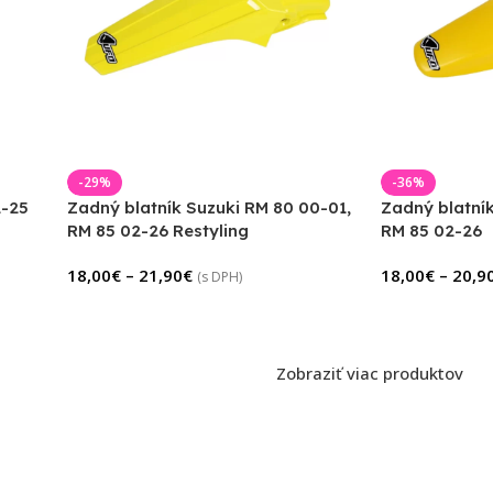
-29%
-36%
2-25
Zadný blatník Suzuki RM 80 00-01,
Zadný blatník
RM 85 02-26 Restyling
RM 85 02-26
18,00
€
–
21,90
€
18,00
€
–
20,9
(s DPH)
Zobraziť viac produktov