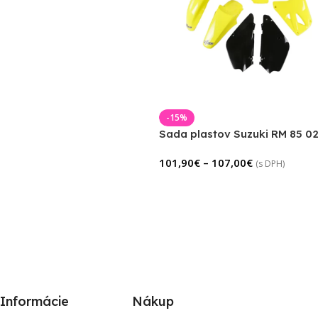
-15%
Sada plastov Suzuki RM 85 0
101,90
€
–
107,00
€
(s DPH)
Informácie
Nákup