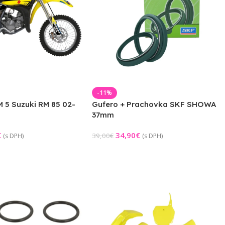
-11%
 5 Suzuki RM 85 02-
Gufero + Prachovka SKF SHOWA
37mm
€
34,90
€
39,00
€
(s DPH)
(s DPH)