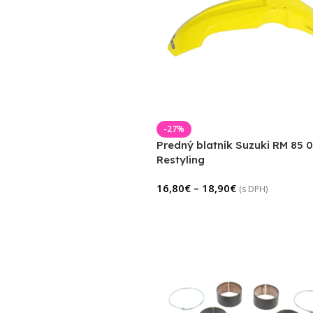
-27%
Predný blatník Suzuki RM 85 
Restyling
16,80
€
–
18,90
€
(s DPH)