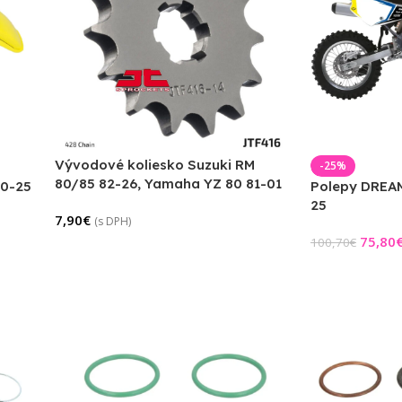
Vývodové koliesko Suzuki RM
-25%
80/85 82-26, Yamaha YZ 80 81-01
00-25
Polepy DREAM
25
7,90
€
(s DPH)
75,80
100,70
€