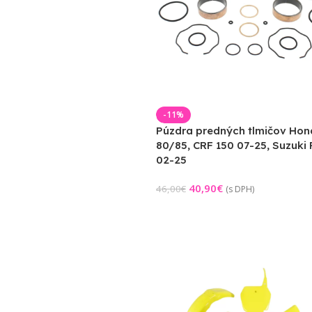
-11%
Púzdra predných tlmičov Hon
80/85, CRF 150 07-25, Suzuki
02-25
40,90
€
46,00
€
(s DPH)