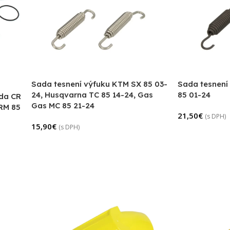
Sada tesnení výfuku KTM SX 85 03-
Sada tesnení
24, Husqvarna TC 85 14-24, Gas
85 01-24
da CR
Gas MC 85 21-24
 RM 85
21,50
€
(s DPH)
15,90
€
(s DPH)