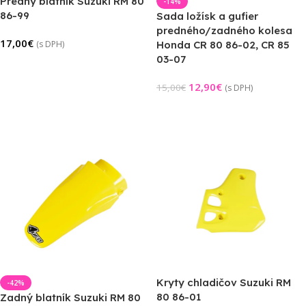
Predný blatník Suzuki RM 80
-14%
86-99
Sada ložísk a gufier
predného/zadného kolesa
17,00
€
(s DPH)
Honda CR 80 86-02, CR 85
03-07
Výber Možností
12,90
€
15,00
€
(s DPH)
Pridať Do Košíka
Kryty chladičov Suzuki RM
-42%
80 86-01
Zadný blatník Suzuki RM 80