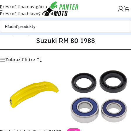
Preskočiť na navigáciu
Preskočiť na hlavný obsah
é diely
Katalóg motoriek
Suzuki
Suzuki RM 80
Suzuki RM 80 1988
Suzuki RM 80 1988
Zobraziť filtre