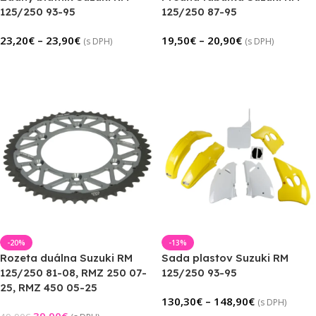
125/250 93-95
125/250 87-95
23,20
€
–
23,90
€
19,50
€
–
20,90
€
(s DPH)
(s DPH)
Výber Možností
Výber Možností
-20%
-13%
Rozeta duálna Suzuki RM
Sada plastov Suzuki RM
125/250 81-08, RMZ 250 07-
125/250 93-95
25, RMZ 450 05-25
130,30
€
–
148,90
€
(s DPH)