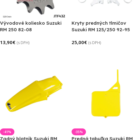
Vývodové koliesko Suzuki
Kryty predných tlmičov
RM 250 82-08
Suzuki RM 125/250 92-95
13,90
€
25,00
€
(s DPH)
(s DPH)
Výber Možností
Pridať Do Košíka
-41%
-35%
Zadný blatník Suzuki RM
Predná tabuľka Suzuki RM