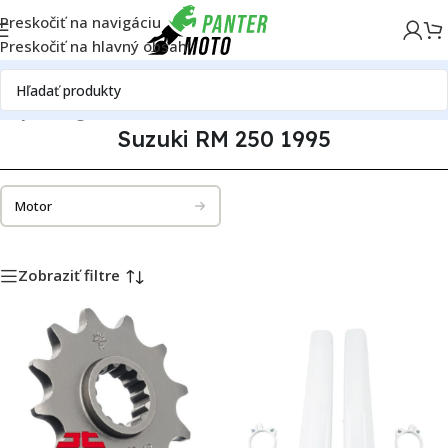
Preskočiť na navigáciu
Preskočiť na hlavný obsah
iely
Katalóg motoriek
Suzuki
Suzuki RM 250
Suzuki RM 250 1995
Suzuki RM 250 1995
Motor
Zobraziť filtre