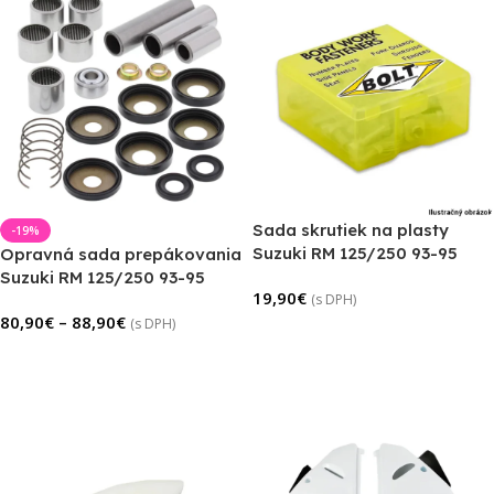
Sada skrutiek na plasty
-19%
Suzuki RM 125/250 93-95
Opravná sada prepákovania
Suzuki RM 125/250 93-95
19,90
€
(s DPH)
80,90
€
–
88,90
€
(s DPH)
Pridať Do Košíka
Výber Možností