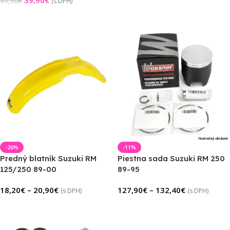
39,90
€
49,90
€
(s DPH)
Výber Možností
Výber Možností
-26%
-11%
Predný blatník Suzuki RM
Piestna sada Suzuki RM 250
125/250 89-00
89-95
18,20
€
–
20,90
€
127,90
€
–
132,40
€
(s DPH)
(s DPH)
Výber Možností
Výber Možností