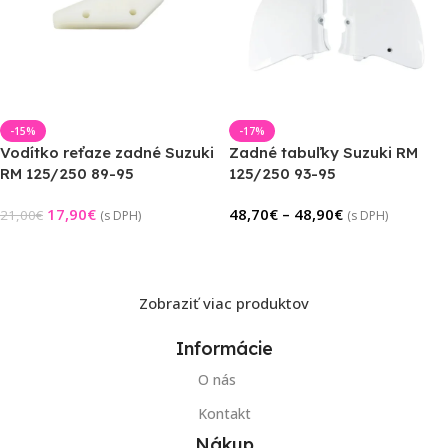
-15%
-17%
Vodítko reťaze zadné Suzuki
Zadné tabuľky Suzuki RM
RM 125/250 89-95
125/250 93-95
17,90
€
48,70
€
–
48,90
€
21,00
€
(s DPH)
(s DPH)
Pridať Do Košíka
Výber Možností
Zobraziť viac produktov
Informácie
O nás
Kontakt
Nákup