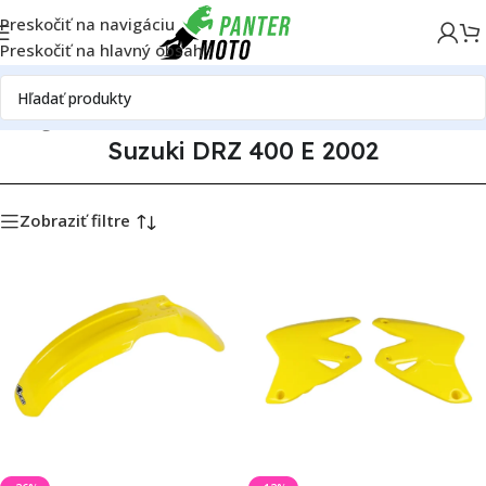
Preskočiť na navigáciu
Preskočiť na hlavný obsah
atalóg motoriek
Suzuki
Suzuki DRZ 400 E
Suzuki DRZ 400 E 2002
Suzuki DRZ 400 E 2002
Zobraziť filtre