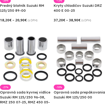
-26%
-12%
Predný blatník Suzuki RM
Kryty chladičov Suzuki DRZ
125/250 89-00
400 E 00-25
18,20
€
–
20,90
€
37,20
€
–
38,90
€
(s DPH)
(s DPH)
Výber Možností
Výber Možností
-21%
-18%
Opravná sada kyvnej vidlice
Opravná sada prepákovania
Suzuki RM 125/250 96-08,
Suzuki RM 125/250 00
RMZ 250 07-25, RMZ 450 05-