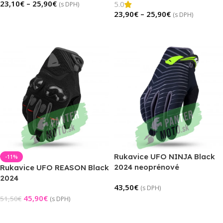
23,10
€
–
25,90
€
5.0
(s DPH)
23,90
€
–
25,90
€
(s DPH)
Výber Možností
Výber Možností
Rukavice UFO NINJA Black
-11%
2024 neoprénové
Rukavice UFO REASON Black
2024
43,50
€
(s DPH)
45,90
€
51,50
€
(s DPH)
Výber Možností
Výber Možností