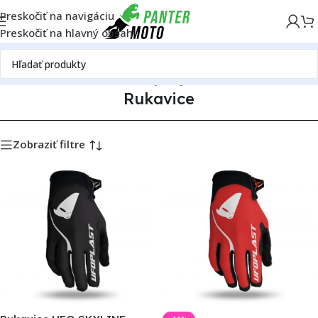
Preskočiť na navigáciu
Preskočiť na hlavný obsah
Domov
OFF ROAD
Oblečenie a výstroj
MX oblečenie
Rukavice
Rukavice
Zobraziť filtre