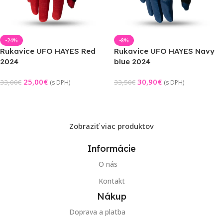
-24%
-8%
Rukavice UFO HAYES Red
Rukavice UFO HAYES Navy
2024
blue 2024
25,00
€
30,90
€
33,00
€
33,50
€
(s DPH)
(s DPH)
Výber Možností
Výber Možností
Zobraziť viac produktov
Informácie
O nás
Kontakt
Nákup
Doprava a platba