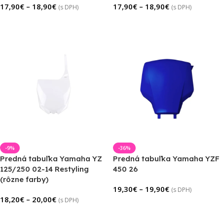
17,90
€
–
18,90
€
17,90
€
–
18,90
€
(s DPH)
(s DPH)
Výber Možností
Výber Možností
-9%
-36%
Predná tabuľka Yamaha YZ
Predná tabuľka Yamaha YZF
125/250 02-14 Restyling
450 26
(rôzne farby)
19,30
€
–
19,90
€
(s DPH)
18,20
€
–
20,00
€
(s DPH)
Výber Možností
Výber Možností