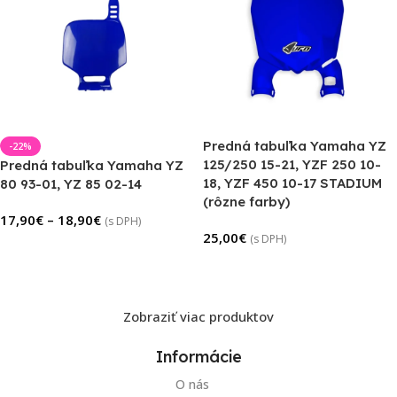
Predná tabuľka Yamaha YZ
-22%
125/250 15-21, YZF 250 10-
Predná tabuľka Yamaha YZ
18, YZF 450 10-17 STADIUM
80 93-01, YZ 85 02-14
(rôzne farby)
17,90
€
–
18,90
€
(s DPH)
25,00
€
(s DPH)
Výber Možností
Výber Možností
Zobraziť viac produktov
Informácie
O nás