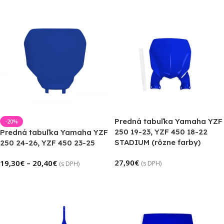
Predná tabuľka Yamaha YZF
-20%
250 19-23, YZF 450 18-22
Predná tabuľka Yamaha YZF
STADIUM (rôzne farby)
250 24-26, YZF 450 23-25
27,90
€
19,30
€
–
20,40
€
(s DPH)
(s DPH)
Výber Možností
Výber Možností