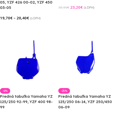
05, YZF 426 00-02, YZF 450
23,20
€
03-05
30,50
€
(s DPH)
Výber Možností
19,70
€
–
20,40
€
(s DPH)
Výber Možností
-6%
-25%
Predná tabuľka Yamaha YZ
Predná tabuľka Yamaha YZ
125/250 92-99, YZF 400 98-
125/250 06-14, YZF 250/450
99
06-09