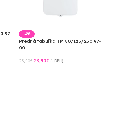
0 97-
-4%
Predná tabuľka TM 80/125/250 97-
00
23,90
€
25,00
€
(s DPH)