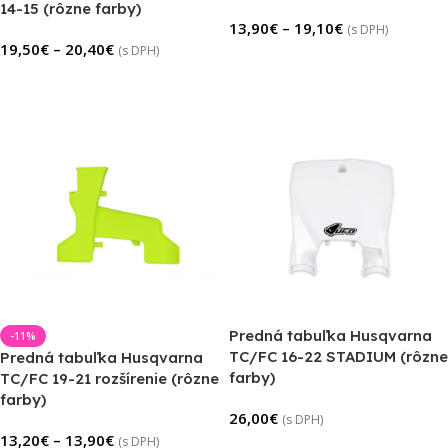
14-15 (rôzne farby)
13,90
€
–
19,10
€
(s DPH)
19,50
€
–
20,40
€
(s DPH)
Výber Možností
Výber Možností
Predná tabuľka Husqvarna
-11%
TC/FC 16-22 STADIUM (rôzne
Predná tabuľka Husqvarna
farby)
TC/FC 19-21 rozšírenie (rôzne
farby)
26,00
€
(s DPH)
13,20
€
–
13,90
€
(s DPH)
Výber Možností