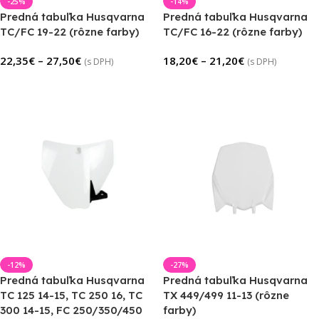
-25%
-14%
Predná tabuľka Husqvarna
Predná tabuľka Husqvarna
TC/FC 19-22 (rôzne farby)
TC/FC 16-22 (rôzne farby)
22,35
€
–
27,50
€
18,20
€
–
21,20
€
(s DPH)
(s DPH)
Výber Možností
Výber Možností
-12%
-27%
Predná tabuľka Husqvarna
Predná tabuľka Husqvarna
TC 125 14-15, TC 250 16, TC
TX 449/499 11-13 (rôzne
300 14-15, FC 250/350/450
farby)