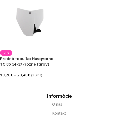
-21%
Predná tabuľka Husqvarna
TC 85 14-17 (rôzne farby)
18,20
€
–
20,40
€
(s DPH)
Výber Možností
Informácie
O nás
Kontakt