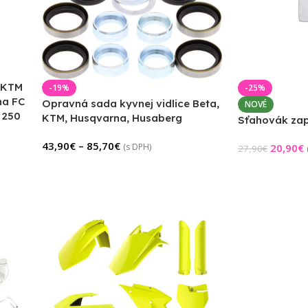
 KTM
-19%
-25%
na FC
Opravná sada kyvnej vidlice Beta,
NOVÉ
 250
KTM, Husqvarna, Husaberg
Sťahovák zap
43,90
€
–
85,70
€
(s DPH)
20,90
€
27,90
€