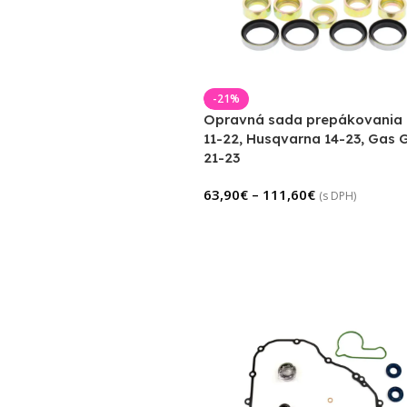
-21%
Opravná sada prepákovania
11-22, Husqvarna 14-23, Gas 
21-23
63,90
€
–
111,60
€
(s DPH)