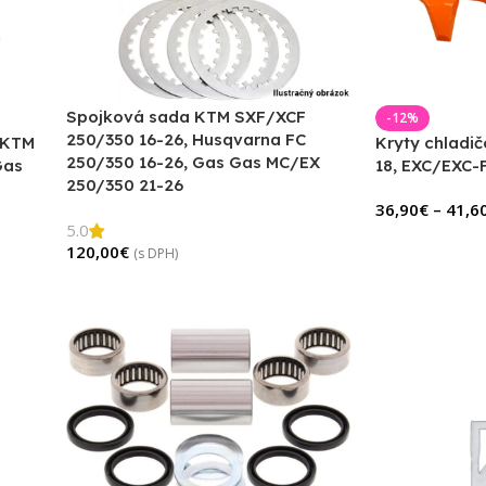
Spojková sada KTM SXF/XCF
-12%
250/350 16-26, Husqvarna FC
 KTM
Kryty chladi
250/350 16-26, Gas Gas MC/EX
Gas
18, EXC/EXC-F
250/350 21-26
36,90
€
–
41,6
5.0
120,00
€
(s DPH)