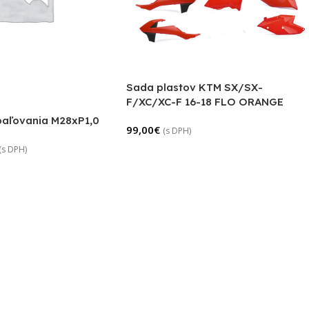
Sada plastov KTM SX/SX-
F/XC/XC-F 16-18 FLO ORANGE
aľovania M28xP1,0
99,00
€
(s DPH)
(s DPH)