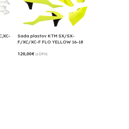
C,XC-
Sada plastov KTM SX/SX-
F/XC/XC-F FLO YELLOW 16-18
120,00
€
(s DPH)