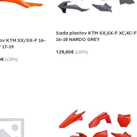
Sada plastov KTM SX,SX-F XC,XC-F
16-18 NARDO GREY
čov KTM SX/SX-F 16-
 17-19
129,00
€
(s DPH)
0
€
(s DPH)