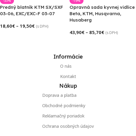
-33%
-19%
Predný blatník KTM SX/SXF
Opravná sada kyvnej vidlice
03-06, EXC/EXC-F 03-07
Beta, KTM, Husqvarna,
Husaberg
18,60
€
–
19,50
€
(s DPH)
43,90
€
–
85,70
€
(s DPH)
Výber Možností
Výber Možností
Informácie
O nás
Kontakt
Nákup
Doprava a platba
Obchodné podmienky
Reklamačný poriadok
Ochrana osobných údajov