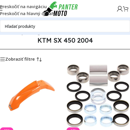
Preskočiť na navigáciu
Preskočiť na hlavný obsah
radné diely
Katalóg motoriek
KTM
KTM SX 450
KTM SX 450 2004
KTM SX 450 2004
Zobraziť filtre