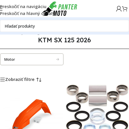
Preskočiť na navigáciu
Preskočiť na hlavný obsah
radné diely
Katalóg motoriek
KTM
KTM SX 125
KTM SX 125 2026
KTM SX 125 2026
Motor
Zobraziť filtre