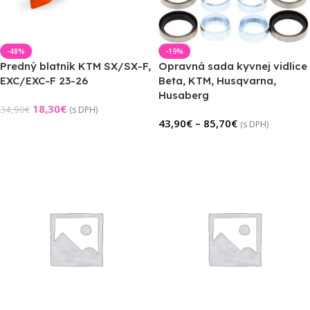
-48%
-19%
Predný blatník KTM SX/SX-F,
Opravná sada kyvnej vidlice
EXC/EXC-F 23-26
Beta, KTM, Husqvarna,
Husaberg
18,30
€
34,90
€
(s DPH)
43,90
€
–
85,70
€
(s DPH)
Výber Možností
Výber Možností