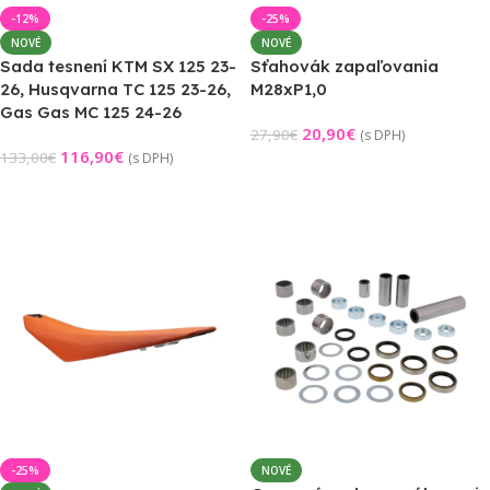
-12%
-25%
NOVÉ
NOVÉ
Sada tesnení KTM SX 125 23-
Sťahovák zapaľovania
26, Husqvarna TC 125 23-26,
M28xP1,0
Gas Gas MC 125 24-26
20,90
€
27,90
€
(s DPH)
116,90
€
133,00
€
(s DPH)
Pridať Do Košíka
Pridať Do Košíka
-25%
NOVÉ