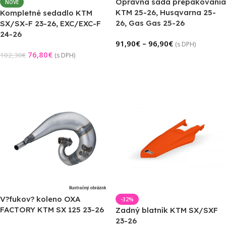
Opravná sada prepákovania
NOVÉ
KTM 25-26, Husqvarna 25-
Kompletné sedadlo KTM
26, Gas Gas 25-26
SX/SX-F 23-26, EXC/EXC-F
24-26
91,90
€
–
96,90
€
(s DPH)
76,80
€
102,30
€
(s DPH)
Výber Možností
Pridať Do Košíka
V?fukov? koleno OXA
-32%
FACTORY KTM SX 125 23-26
Zadný blatník KTM SX/SXF
23-26