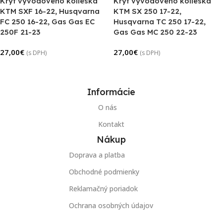
Kryt vývodového kolieska
Kryt vývodového kolieska
KTM SXF 16-22, Husqvarna
KTM SX 250 17-22,
FC 250 16-22, Gas Gas EC
Husqvarna TC 250 17-22,
250F 21-23
Gas Gas MC 250 22-23
27,00
€
27,00
€
(s DPH)
(s DPH)
Výber Možností
Výber Možností
Informácie
O nás
Kontakt
Nákup
Doprava a platba
Obchodné podmienky
Reklamačný poriadok
Ochrana osobných údajov