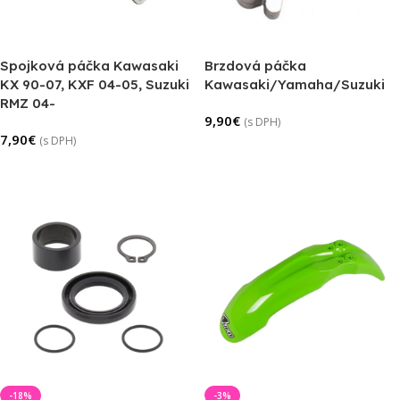
Spojková páčka Kawasaki
Brzdová páčka
KX 90-07, KXF 04-05, Suzuki
Kawasaki/Yamaha/Suzuki
RMZ 04-
9,90
€
(s DPH)
7,90
€
(s DPH)
Pridať Do Košíka
Pridať Do Košíka
-18%
-3%