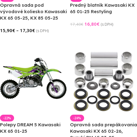
Opravná sada pod
Predný blatník Kawasaki KX
vývodové koliesko Kawasaki
65 01-25 Restyling
KX 65 05-25, KX 85 05-25
16,80
€
17,40
€
(s DPH)
15,90
€
–
17,30
€
(s DPH)
Výber Možností
Výber Možností
-22%
-24%
Polepy DREAM 5 Kawasaki
Opravná sada prepákovania
KX 65 01-25
Kawasaki KX 65 02-26,