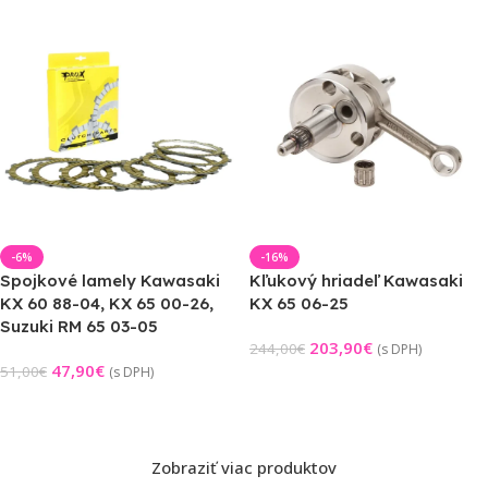
-6%
-16%
Spojkové lamely Kawasaki
Kľukový hriadeľ Kawasaki
KX 60 88-04, KX 65 00-26,
KX 65 06-25
Suzuki RM 65 03-05
203,90
€
244,00
€
(s DPH)
47,90
€
51,00
€
(s DPH)
Pridať Do Košíka
Pridať Do Košíka
Zobraziť viac produktov