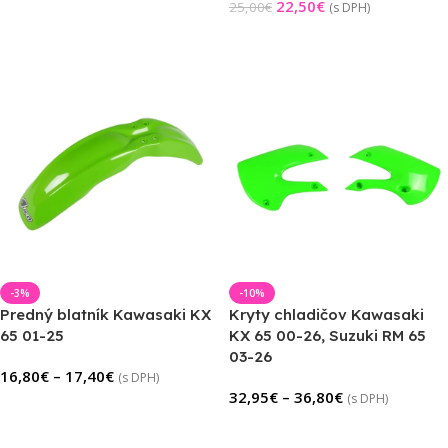
22,50
€
25,00
€
(s DPH)
Pridať Do Košíka
Pridať Do Košíka
-3%
-10%
Predný blatník Kawasaki KX
Kryty chladičov Kawasaki
65 01-25
KX 65 00-26, Suzuki RM 65
03-26
16,80
€
–
17,40
€
(s DPH)
32,95
€
–
36,80
€
(s DPH)
Výber Možností
Výber Možností