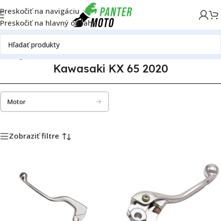
Preskočiť na navigáciu
Preskočiť na hlavný obsah
atalóg motoriek
Kawasaki
Kawasaki KX 65
Kawasaki KX 65 2020
Kawasaki KX 65 2020
Motor
Zobraziť filtre