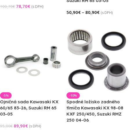
Suzuki RM 65 03-05
78,70
€
100,70
€
(s DPH)
50,90
€
–
80,90
€
(s DPH)
Pridať Do Košíka
Výber Možností
-5%
-10%
Ojničná sada Kawasaki KX
Spodné ložisko zadného
60/65 83-26, Suzuki RM 65
tlmiča Kawasaki KX 98-08
03-05
KXF 250/450, Suzuki RMZ
250 04-06
89,90
€
95,00
€
(s DPH)