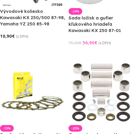
Vývodové koliesko
-24%
Kawasaki KX 250/500 87-98,
Sada ložísk a gufier
Yamaha YZ 250 85-98
kľukového hriadeľa
Kawasaki KX 250 87-01
10,90
€
(s DPH)
56,90
€
75,00
€
(s DPH)
Výber Možností
Pridať Do Košíka
-10%
-20%