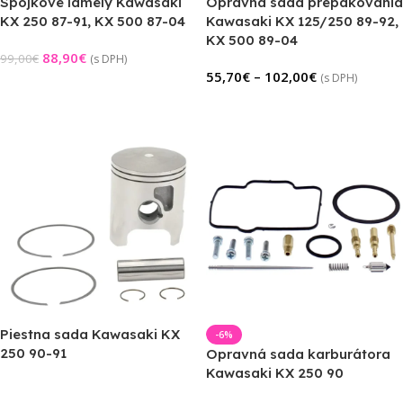
Spojkové lamely Kawasaki
Opravná sada prepákovania
KX 250 87-91, KX 500 87-04
Kawasaki KX 125/250 89-92,
KX 500 89-04
88,90
€
99,00
€
(s DPH)
55,70
€
–
102,00
€
(s DPH)
Pridať Do Košíka
Výber Možností
Piestna sada Kawasaki KX
-6%
250 90-91
Opravná sada karburátora
Kawasaki KX 250 90
Viac Info