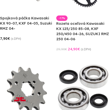
Spojková páčka Kawasaki
-17%
KX 90-07, KXF 04-05, Suzuki
Rozeta oceľová Kawasaki
RMZ 04-
KX 125/250 85-08, KXF
250/450 04-26, SUZUKI RMZ
7,90
€
(s DPH)
250 04-06
Pridať Do Košíka
24,90
€
29,90
€
(s DPH)
Výber Možností