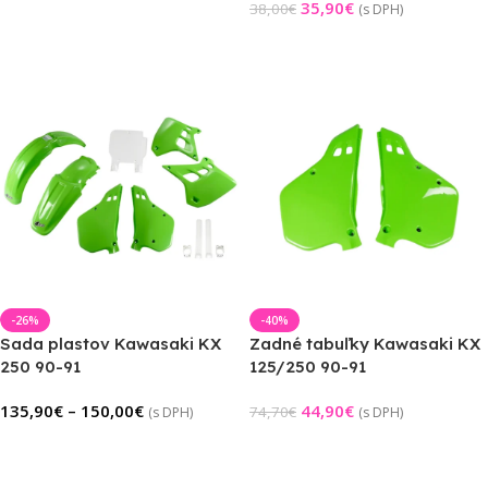
35,90
€
38,00
€
(s DPH)
Pridať Do Košíka
-26%
-40%
Sada plastov Kawasaki KX
Zadné tabuľky Kawasaki KX
250 90-91
125/250 90-91
135,90
€
–
150,00
€
44,90
€
74,70
€
(s DPH)
(s DPH)
Výber Možností
Výber Možností