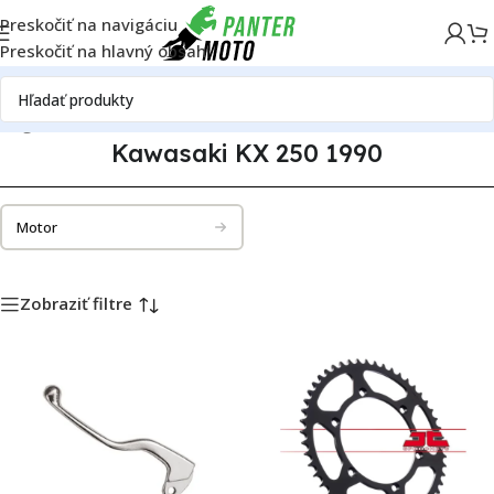
Preskočiť na navigáciu
Preskočiť na hlavný obsah
alóg motoriek
Kawasaki
Kawasaki KX 250
Kawasaki KX 250 1990
Kawasaki KX 250 1990
Motor
Zobraziť filtre