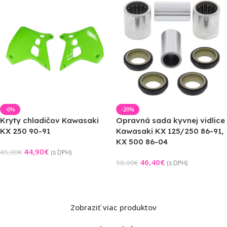
-0%
-20%
Kryty chladičov Kawasaki
Opravná sada kyvnej vidlice
KX 250 90-91
Kawasaki KX 125/250 86-91,
KX 500 86-04
44,90
€
45,00
€
(s DPH)
46,40
€
58,00
€
(s DPH)
Výber Možností
Pridať Do Košíka
Zobraziť viac produktov