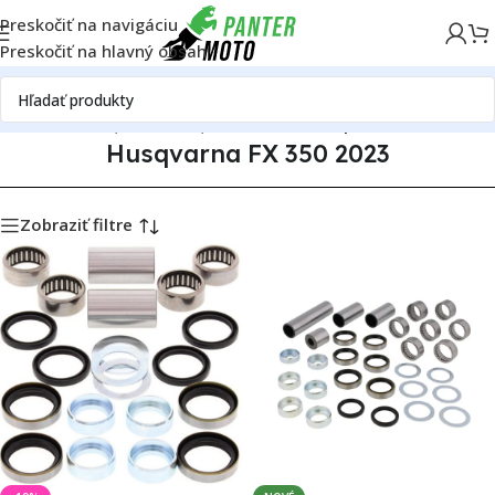
Preskočiť na navigáciu
Preskočiť na hlavný obsah
g motoriek
Husqvarna
Husqvarna FX 350
Husqvarna FX 350 2023
Husqvarna FX 350 2023
Zobraziť filtre