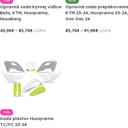
-19%
NOVÉ
Opravná sada kyvnej vidlice
Opravná sada prepákovania
Beta, KTM, Husqvarna,
KTM 23-24, Husqvarna 23-24,
Husaberg
Gas Gas 24
43,90
€
–
85,70
€
85,70
€
–
91,90
€
(s DPH)
(s DPH)
Výber Možností
Výber Možností
-34%
Sada plastov Husqvarna
TC/FC 23-24