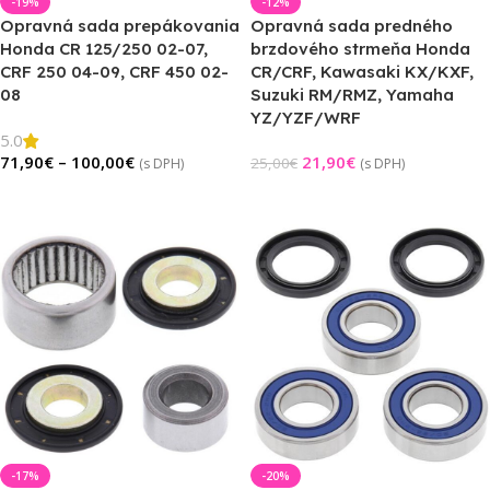
-19%
-12%
Opravná sada prepákovania
Opravná sada predného
Honda CR 125/250 02-07,
brzdového strmeňa Honda
CRF 250 04-09, CRF 450 02-
CR/CRF, Kawasaki KX/KXF,
08
Suzuki RM/RMZ, Yamaha
YZ/YZF/WRF
5.0
71,90
€
–
100,00
€
21,90
€
25,00
€
(s DPH)
(s DPH)
Výber Možností
Pridať Do Košíka
-17%
-20%