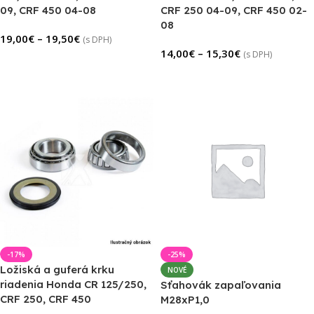
09, CRF 450 04-08
CRF 250 04-09, CRF 450 02-
08
19,00
€
–
19,50
€
(s DPH)
14,00
€
–
15,30
€
(s DPH)
Výber Možností
Výber Možností
-17%
-25%
Ložiská a guferá krku
NOVÉ
riadenia Honda CR 125/250,
Sťahovák zapaľovania
CRF 250, CRF 450
M28xP1,0