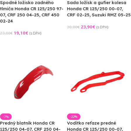
Spodné ložisko zadného
Sada ložísk a gufier kolesa
tlmiča Honda CR 125/250 97-
Honda CR 125/250 00-07,
07, CRF 250 04-25, CRF 450
CRF 02-25, Suzuki RMZ 05-25
02-24
23,90
€
30,00
€
(s DPH)
19,10
€
23,00
€
(s DPH)
Pridať Do Košíka
Pridať Do Košíka
-7%
-22%
Predný blatník Honda CR
Vodítko reťaze predné
125/250 04-07, CRF 250 04-
Honda CR 125/250 00-07,