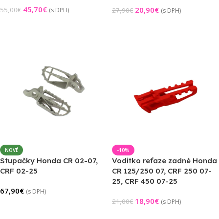
45,70
€
20,90
€
55,00
€
(s DPH)
27,90
€
(s DPH)
Pridať Do Košíka
Pridať Do Košíka
NOVÉ
-10%
Stupačky Honda CR 02-07,
Vodítko reťaze zadné Honda
CRF 02-25
CR 125/250 07, CRF 250 07-
25, CRF 450 07-25
67,90
€
(s DPH)
18,90
€
21,00
€
(s DPH)
Pridať Do Košíka
Výber Možností