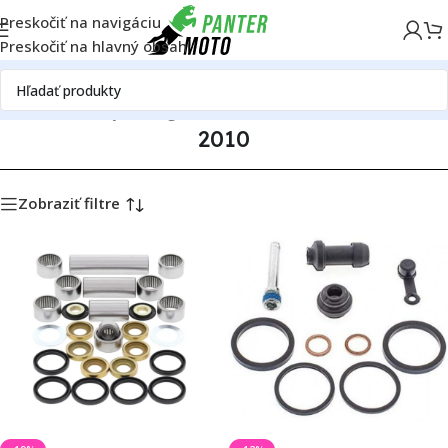
Preskočiť na navigáciu
Preskočiť na hlavný obsah
ov
Náhradné diely
Katalóg motoriek
Honda
Honda CRF 450 X
2010
2010
Zobraziť filtre