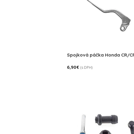
Spojková páčka Honda CR/C
6,90
€
(s DPH)