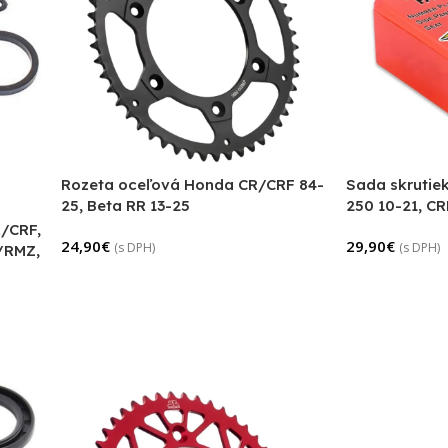
Rozeta oceľová Honda CR/CRF 84-
Sada skrutie
25, Beta RR 13-25
250 10-21, C
/CRF,
24,90
€
29,90
€
(s DPH)
(s DPH)
/RMZ,