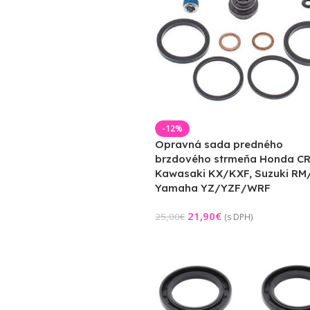
-12%
Opravná sada predného
brzdového strmeňa Honda CR
Kawasaki KX/KXF, Suzuki RM
Yamaha YZ/YZF/WRF
21,90
€
25,00
€
(s DPH)