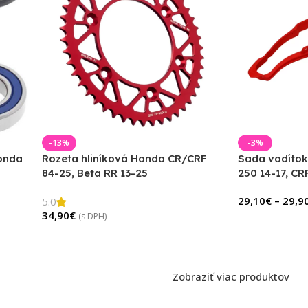
-13%
-3%
Honda
Rozeta hliníková Honda CR/CRF
Sada vodítok
84-25, Beta RR 13-25
250 14-17, CR
29,10
€
–
29,9
5.0
34,90
€
(s DPH)
Zobraziť viac produktov