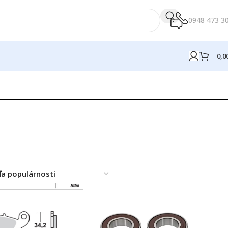
0948 473 3
0,0