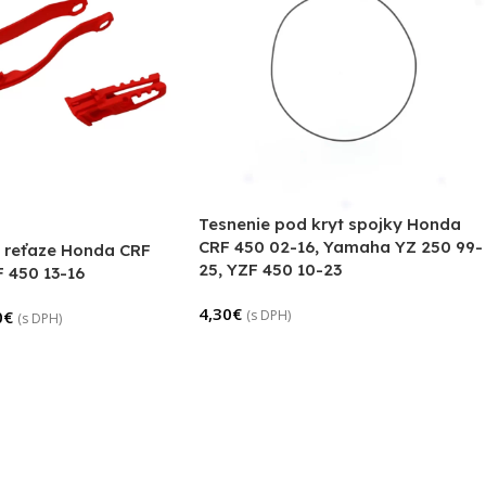
Tesnenie pod kryt spojky Honda
CRF 450 02-16, Yamaha YZ 250 99-
 reťaze Honda CRF
25, YZF 450 10-23
F 450 13-16
4,30
€
0
€
(s DPH)
(s DPH)