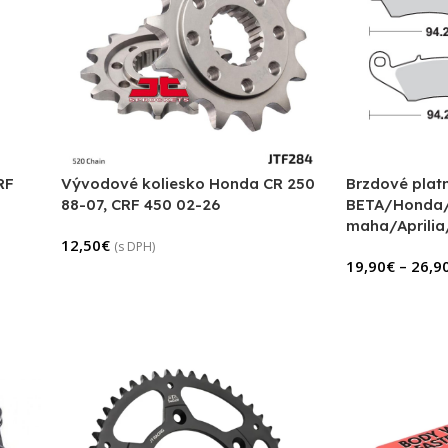
RF
Vývodové koliesko Honda CR 250
Brzdové plat
88-07, CRF 450 02-26
BETA/Honda/
maha/Aprili
12,50
€
(s DPH)
19,90
€
–
26,9