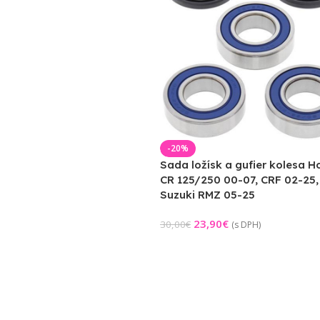
-20%
Sada ložísk a gufier kolesa 
CR 125/250 00-07, CRF 02-25,
Suzuki RMZ 05-25
23,90
€
30,00
€
(s DPH)