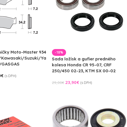
ničky Moto-Master 934
-18%
Kawasaki/Suzuki/Ya
Sada ložísk a gufier predného
a/GASGAS
kolesa Honda CR 95-07, CRF
250/450 02-23, KTM SX 00-02
0
€
(s DPH)
23,90
€
29,00
€
(s DPH)