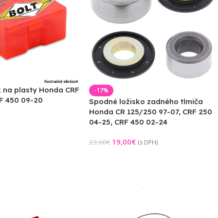
k na plasty Honda CRF
-17%
RF 450 09-20
Spodné ložisko zadného tlmiča
Honda CR 125/250 97-07, CRF 250
04-25, CRF 450 02-24
19,00
€
23,00
€
(s DPH)