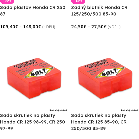
-29%
-13%
Sada plastov Honda CR 250
Zadný blatník Honda CR
87
125/250/500 85-90
105,40
€
–
148,00
€
24,50
€
–
27,50
€
(s DPH)
(s DPH)
Výber Možností
Výber Možností
Sada skrutiek na plasty
Sada skrutiek na plasty
Honda CR 125 98-99, CR 250
Honda CR 125 85-90, CR
97-99
250/500 85-89