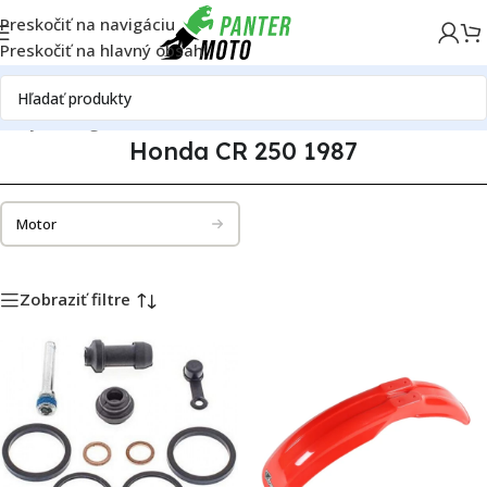
Preskočiť na navigáciu
Preskočiť na hlavný obsah
diely
Katalóg motoriek
Honda
Honda CR 250
Honda CR 250 1987
Honda CR 250 1987
Motor
Zobraziť filtre