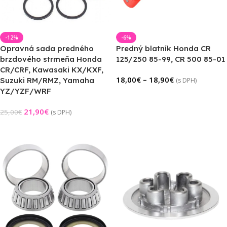
-12%
-6%
Opravná sada predného
Predný blatník Honda CR
brzdového strmeňa Honda
125/250 85-99, CR 500 85-01
CR/CRF, Kawasaki KX/KXF,
18,00
€
–
18,90
€
Suzuki RM/RMZ, Yamaha
(s DPH)
YZ/YZF/WRF
Výber Možností
21,90
€
25,00
€
(s DPH)
Pridať Do Košíka