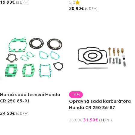
19,90
€
5.0
(s DPH)
20,90
€
(s DPH)
Pridať Do Košíka
Pridať Do Košíka
Horná sada tesnení Honda
-11%
CR 250 85-91
Opravná sada karburátora
Honda CR 250 86-87
24,50
€
(s DPH)
31,90
€
36,00
€
(s DPH)
Pridať Do Košíka
Výber Možností