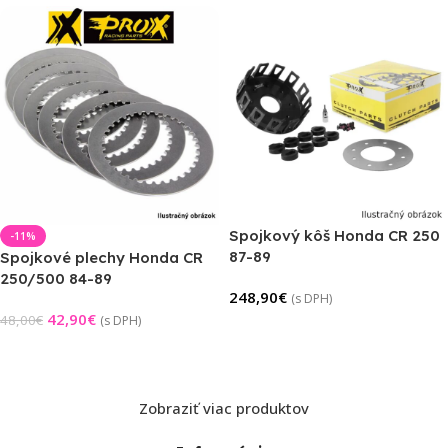
Spojkový kôš Honda CR 250
-11%
87-89
Spojkové plechy Honda CR
250/500 84-89
248,90
€
(s DPH)
42,90
€
48,00
€
(s DPH)
Pridať Do Košíka
Pridať Do Košíka
Zobraziť viac produktov