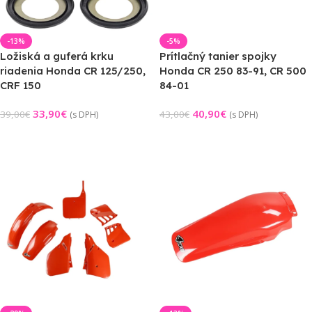
-13%
-5%
Ložiská a guferá krku
Prítlačný tanier spojky
riadenia Honda CR 125/250,
Honda CR 250 83-91, CR 500
CRF 150
84-01
33,90
€
40,90
€
39,00
€
43,00
€
(s DPH)
(s DPH)
Pridať Do Košíka
Pridať Do Košíka