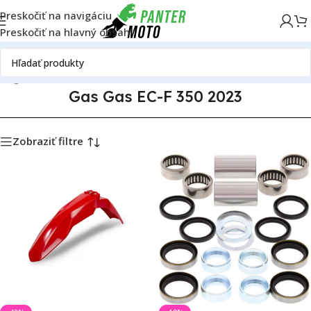
Preskočiť na navigáciu
Preskočiť na hlavný obsah
alóg motoriek
Gas Gas
Gas Gas EC-F 350
Gas Gas EC-F 350 2023
Gas Gas EC-F 350 2023
Zobraziť filtre