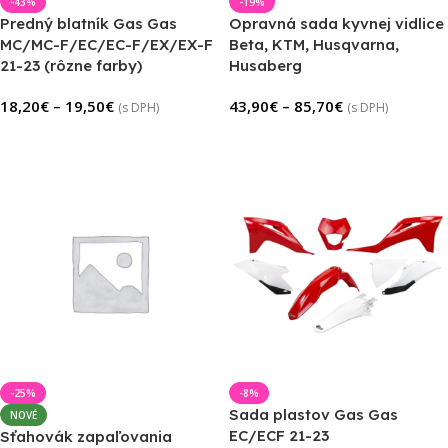
-43%
-19%
Predný blatník Gas Gas
Opravná sada kyvnej vidlice
MC/MC-F/EC/EC-F/EX/EX-F
Beta, KTM, Husqvarna,
21-23 (rôzne farby)
Husaberg
18,20
€
–
19,50
€
43,90
€
–
85,70
€
(s DPH)
(s DPH)
Výber Možností
Výber Možností
-25%
-8%
Sada plastov Gas Gas
NOVÉ
EC/ECF 21-23
Sťahovák zapaľovania