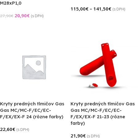
M28xP1,0
115,00
€
–
141,50
€
(s DPH)
20,90
€
27,90
€
(s DPH)
Výber Možností
Pridať Do Košíka
Kryty predných tlmičov Gas
Kryty predných tlmičov Gas
Gas MC/MC-F/EC/EC-
Gas MC/MC-F/EC/EC-
F/EX/EX-F 24 (rôzne farby)
F/EX/EX-F 21-23 (rôzne
farby)
22,60
€
(s DPH)
21,90
€
(s DPH)
Výber Možností