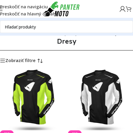
Preskočiť na navigáciu
Preskočiť na hlavný obsah
Domov
OFF ROAD
Oblečenie a výstroj
MX oblečenie
Dresy
Dresy
Zobraziť filtre